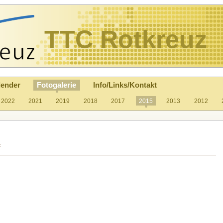
TTC Rotkreuz
lender
Fotogalerie
Info/Links/Kontakt
2022
2021
2019
2018
2017
2015
2013
2012