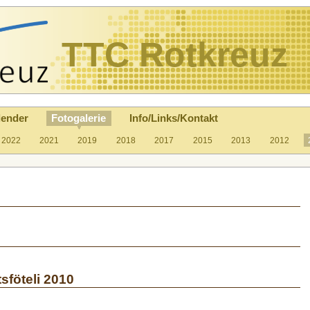
TTC Rotkreuz
lender
Fotogalerie
Info/Links/Kontakt
2022
2021
2019
2018
2017
2015
2013
2012
sföteli 2010