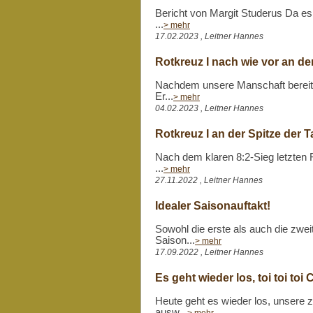
Bericht von Margit Studerus Da es 
...
> mehr
17.02.2023 , Leitner Hannes
Rotkreuz I nach wie vor an der
Nachdem unsere Manschaft bereits
Er...
> mehr
04.02.2023 , Leitner Hannes
Rotkreuz I an der Spitze der T
Nach dem klaren 8:2-Sieg letzten F
...
> mehr
27.11.2022 , Leitner Hannes
Idealer Saisonauftakt!
Sowohl die erste als auch die zwei
Saison...
> mehr
17.09.2022 , Leitner Hannes
Es geht wieder los, toi toi toi
Heute geht es wieder los, unsere z
ausw...
> mehr