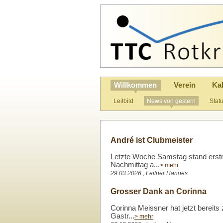
Willkommen
Verein
Ka
Leitbild
News von gestern
Stat
André ist Clubmeister
Letzte Woche Samstag stand erst
Nachmittag a...
> mehr
29.03.2026 , Leitner Hannes
Grosser Dank an Corinna
Corinna Meissner hat jetzt bereits
Gastr...
> mehr