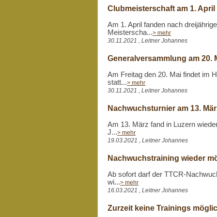
Clubmeisterschaft am 1. April
Am 1. April fanden nach dreijähri
Meisterscha...
> mehr
30.11.2021 , Leitner Johannes
Generalversammlung am 20. 
Am Freitag den 20. Mai findet im
statt...
> mehr
30.11.2021 , Leitner Johannes
Nachwuchsturnier am 13. Mär
Am 13. März fand in Luzern wieder
J...
> mehr
19.03.2021 , Leitner Johannes
Nachwuchstraining wieder mö
Ab sofort darf der TTCR-Nachwuch
wi...
> mehr
16.03.2021 , Leitner Johannes
Zurzeit keine Trainings mögli