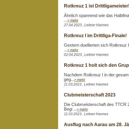
Rotkreuz 1 ist Drittligameister
Ähnlich spannend wie das Halbfina
...
> mehr
27.04.2023 , Leitner Hannes
Rotkreuz I im Drittliga-Finale!
Gestern duellierten sich Rotkreuz 
...
> mehr
02.04.2023 , Leitner Hannes
Rotkreuz 1 holt sich den Grupp
Nachdem Rotkreuz I in der gesamte
geg...
> mehr
11.03.2023 , Leitner Hannes
Clubmeisterschaft 2023
Die Clubmeisterschaft des TTCR 2
Begi ...
> mehr
11.03.2023 , Leitner Hannes
Ausflug nach Aarau am 28. J